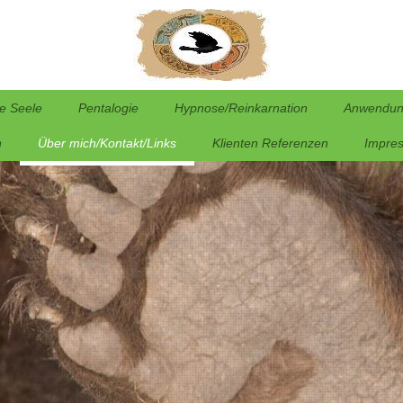
e Seele
Pentalogie
Hypnose/Reinkarnation
Anwendun
n
Über mich/Kontakt/Links
Klienten Referenzen
Impre